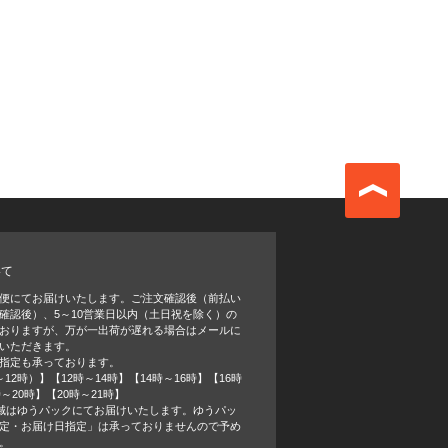
いて
便にてお届けいたします。ご注文確認後（前払い
確認後）、5～10営業日以内（土日祝を除く）の
おりますが、万が一出荷が遅れる場合はメールに
いただきます。
指定も承っております。
12時）】【12時～14時】【14時～16時】【16時
時～20時】【20時～21時】
域はゆうパックにてお届けいたします。ゆうパッ
定・お届け日指定」は承っておりませんので予め
。