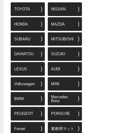
TOYOTA
NISSAN
HONDA
MAZDA
SUBARU
MITSUBISHI
DAIHATSU
SUZUKI
LEXUS
AUDI
Volkswagen
MINI
Mercedes
BMW
Benz
PEUGEOT
PORSCHE
Ferrari
業務用マット