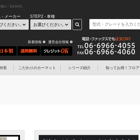
の「ESTATE」
1 - メーカー
STEP2 - 車種
新着情報
運営会社情報
特長
こだわりのカーマット
シリーズ紹介
知ってお得！
フロア