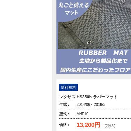
送料無料
レクサス HS250h ラバーマット
年式：
2014/06～2018/3
型式：
ANF10
13,200円
価格：
（税込）