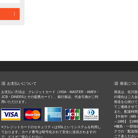
お支払いについて
発送につ
お支払い方法は、クレジットカード（VISA・MASTER・AMEX・
発送は、佐川急
JCB・DINERSとその提携カード）、銀行振込、代金引換がご利
の場合はご入金
用いただけます。
発送を心掛けて
てご連絡させて
また、配達時間
【午前中（8時～
～18時】【18
※離島・一部地
※クレジットカードのセキュリティはSSLというシステムを利用し
クでの「配送指
ております。カード番号は暗号化されて安全に送信されますの
ご了承ください
で、どうぞご安心ください。