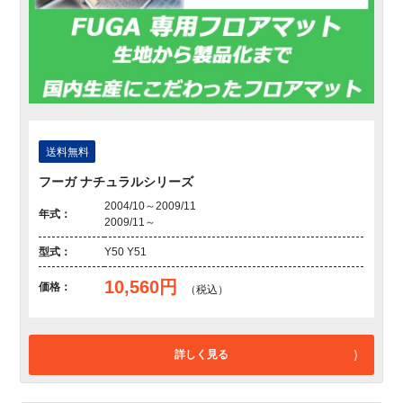
送料無料
フーガ ナチュラルシリーズ
2004/10～2009/11
年式：
2009/11～
型式：
Y50 Y51
10,560円
価格：
（税込）
詳しく見る