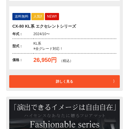
送料無料
人気!!
NEW!!
CX-80 KL系 エクセレントシリーズ
年式：
2024/10〜
KL系
型式：
※全グレード対応！
26,950円
価格：
（税込）
詳しく見る