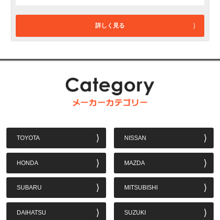
詳しく見る
TOYOTA
NISSAN
HONDA
MAZDA
SUBARU
MITSUBISHI
DAIHATSU
SUZUKI