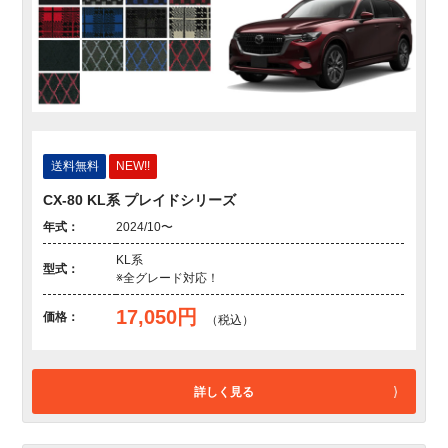
送料無料
NEW!!
CX-80 KL系 プレイドシリーズ
年式：
2024/10〜
KL系
型式：
※全グレード対応！
17,050円
価格：
（税込）
詳しく見る