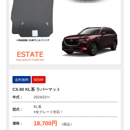
送料無料
NEW!!
CX-80 KL系 ラバーマット
年式：
2024/10〜
KL系
型式：
※全グレード対応！
18,700円
価格：
（税込）