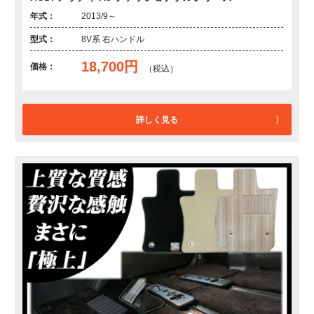
年式：
2013/9～
型式：
8V系 右ハンドル
18,700円
価格：
（税込）
詳しく見る