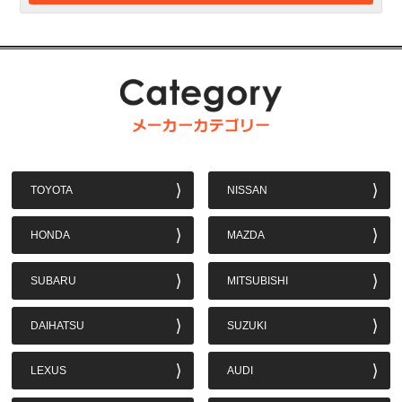
TOYOTA
NISSAN
HONDA
MAZDA
SUBARU
MITSUBISHI
DAIHATSU
SUZUKI
LEXUS
AUDI