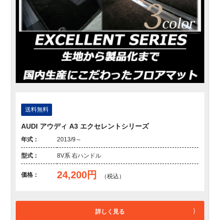
送料無料
AUDI アウディ A3 エクセレントシリーズ
年式：
2013/9～
型式：
8V系 右ハンドル
24,200円
価格：
（税込）
詳しく見る