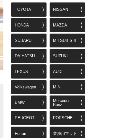
TOYOTA
NISSAN
HONDA
MAZDA
SUBARU
MITSUBISHI
DAIHATSU
SUZUKI
LEXUS
AUDI
Volkswagen
MINI
Mercedes
BMW
Benz
PEUGEOT
PORSCHE
Ferrari
業務用マット