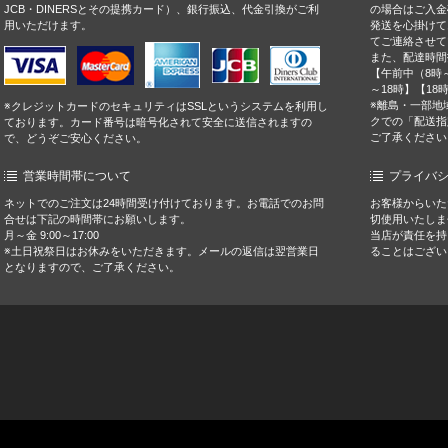
JCB・DINERSとその提携カード）、銀行振込、代金引換がご利
の場合はご入金
用いただけます。
発送を心掛けて
てご連絡させて
また、配達時間
【午前中（8時～
～18時】【18
※離島・一部地
※クレジットカードのセキュリティはSSLというシステムを利用し
クでの「配送指
ております。カード番号は暗号化されて安全に送信されますの
ご了承ください
で、どうぞご安心ください。
営業時間帯について
プライバ
ネットでのご注文は24時間受け付けております。お電話でのお問
お客様からいた
合せは下記の時間帯にお願いします。
切使用いたしま
月～金 9:00～17:00
当店が責任を持
※土日祝祭日はお休みをいただきます。メールの返信は翌営業日
ることはござい
となりますので、ご了承ください。