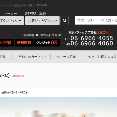
ット・カーマットの通販なら日本製の「ESTATE」
1 - メーカー
STEP2 - 車種
新着情報
運営会社情報
特長
こだわりのカーマット
シリーズ紹介
知ってお得！
フロア
6RC)
Shopping
ロ(Polo)(9NB・6RC)