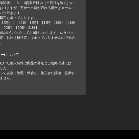
確認後）、5～10営業日以内（土日祝を除く）の
おりますが、万が一出荷が遅れる場合はメールに
いただきます。
指定も承っております。
12時）】【12時～14時】【14時～16時】【16時
時～20時】【20時～21時】
域はゆうパックにてお届けいたします。ゆうパッ
定・お届け日指定」は承っておりませんので予め
。
シーについて
だいた個人情報は商品の発送とご連絡以外には一
せん。
って安全に管理・保管し、第三者に譲渡・提供す
ません。