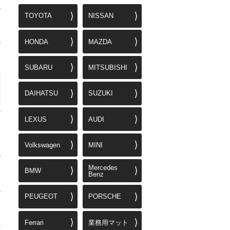
TOYOTA
NISSAN
HONDA
MAZDA
SUBARU
MITSUBISHI
DAIHATSU
SUZUKI
LEXUS
AUDI
Volkswagen
MINI
Mercedes
BMW
Benz
PEUGEOT
PORSCHE
Ferrari
業務用マット