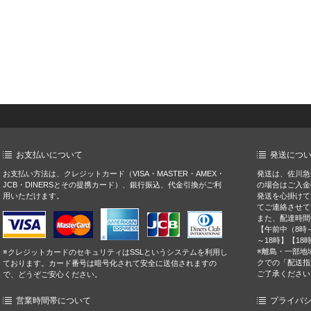
お支払いについて
発送につ
お支払い方法は、クレジットカード（VISA・MASTER・AMEX・
発送は、佐川急
JCB・DINERSとその提携カード）、銀行振込、代金引換がご利
の場合はご入金
用いただけます。
発送を心掛けて
てご連絡させて
また、配達時間
【午前中（8時～
～18時】【18
※離島・一部地
※クレジットカードのセキュリティはSSLというシステムを利用し
クでの「配送指
ております。カード番号は暗号化されて安全に送信されますの
ご了承ください
で、どうぞご安心ください。
営業時間帯について
プライバ