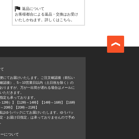
返品について
お客様都合による返品・交換はお受け
いたしかねます。詳しくは
こちら
。
いて
便にてお届けいたします。ご注文確認後（前払い
確認後）、5～10営業日以内（土日祝を除く）の
おりますが、万が一出荷が遅れる場合はメールに
いただきます。
指定も承っております。
12時）】【12時～14時】【14時～16時】【16時
時～20時】【20時～21時】
域はゆうパックにてお届けいたします。ゆうパッ
定・お届け日指定」は承っておりませんので予め
。
シーについて