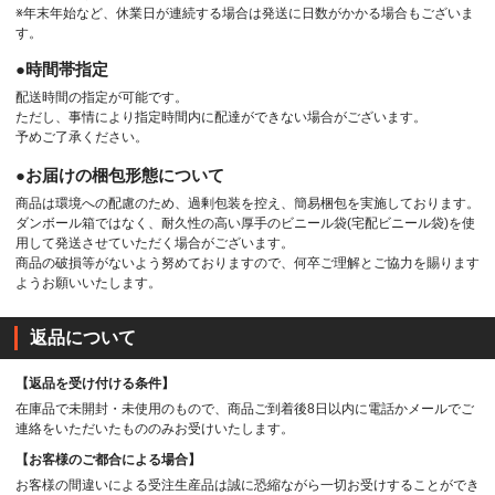
※年末年始など、休業日が連続する場合は発送に日数がかかる場合もございま
す。
●時間帯指定
配送時間の指定が可能です。
ただし、事情により指定時間内に配達ができない場合がございます。
予めご了承ください。
●お届けの梱包形態について
商品は環境への配慮のため、過剰包装を控え、簡易梱包を実施しております。
ダンボール箱ではなく、耐久性の高い厚手のビニール袋(宅配ビニール袋)を使
用して発送させていただく場合がございます。
商品の破損等がないよう努めておりますので、何卒ご理解とご協力を賜ります
ようお願いいたします。
返品について
【返品を受け付ける条件】
在庫品で未開封・未使用のもので、商品ご到着後8日以内に電話かメールでご
連絡をいただいたもののみお受けいたします。
【お客様のご都合による場合】
お客様の間違いによる受注生産品は誠に恐縮ながら一切お受けすることができ