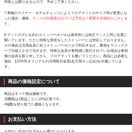
同色とは限りませんので、予めご了承ください。
7.車種のマイナー・モデルチェンジによりフロアマットのサイズ等が変更にな
った場合、価格、
マットの仕様及びカラーは予告なく変更する場合がございま
す。
8.マットのズレ止めのストッパーホールは基本的には純正マットと同じ位置に
開いています。ただし特殊な形状をしたストッパーには対応しておりません。
その場合は汎用金具に合うストッパーホールで対応するか、裏側をマジックテ
ープ仕様とさせて頂きます。特殊な金具が車両側に取付されている場合は車両
側の金具を取り外してから、フロアマットを敷いてください。商品には必要な
場合、ESTATEオリジナルの汎用取付金具(丸穴用ネジ止め)を付属していま
す。
商品の価格設定について
商品はすべて税込価格です。
消費税は1商品ごとに10%計算です。
※端数を切り捨てた価格となります。
お支払い方法
お支払い方法は以下からお選びいただけます。