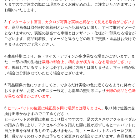
りますのでご注文の際には現車をよくお確かめの上、ご注文いただきますよう
お願いいたします。
3.
インターネット画面、カタログ写真は実物と異なって見える場合がございま
す。
商品画像は取付例や装着例といった記載がない限り、すべて取付イメージ
となりますので、実際の該当する車種とはデザイン・仕様が一部異なる場合が
ございます。商品到着後、イメージと違うなどの理由で交換・返品はお受けで
きませんのでご了承ください。
4.生産時期により、色・サイズ・デザインが多少異なる場合がございます。ま
た、一部の柄の生地は
裁断の都合上、柄向きが横方向になる場合がございま
す。
掲載しているマットとは必ずしも同じ方向とは限りません。マット幅が広
い場合は分割させていただく場合がございます。
5.商品画像の色につきましては、できるだけ実物の色に近くなるように努めて
おりますが、お使いのモニター設定、お部屋の照明等により
実際の商品と色味
が異なる場合がございます。
6.
ヒールパットの位置は純正品を同じ場所とは限りません。
取り付け位置の交
換は出来かねますのでご了承ください。
ヒールパットの位置は車種により様々ですので、足の大きさやアクセルペダル
の踏み方等により、アクセルペダルを踏んだ際に踵が必ずしもヒールパットに
当たる事を保証するものではありません。尚、ヒールパットのカラー及び素
材、縁かがりのロック糸は予告なく変更される場合がございます。商品画像と