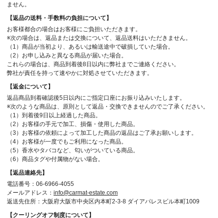
ません。
【返品の送料・手数料の負担について】
お客様都合の場合はお客様にご負担いただきます。
※次の場合は、返品または交換について、返品送料はいただきません。
（1）商品が当初より、あるいは輸送途中で破損していた場合。
（2）お申し込みと異なる商品が届いた場合。
これらの場合は、商品到着後8日以内に弊社までご連絡ください。
弊社が責任を持って速やかに対処させていただきます。
【返金について】
返品商品到着確認後5日以内にご指定口座にお振り込みいたします。
※次のような商品は、原則として返品・交換できませんのでご了承ください。
（1）到着後9日以上経過した商品。
（2）お客様の手元で加工、損傷・使用した商品。
（3）お客様の依頼によって加工した商品の返品はご了承お願いします。
（4）お客様が一度でもご利用になった商品。
（5）香水やタバコなど、匂いがついている商品。
（6）商品タグや付属物がない場合。
【返品連絡先】
電話番号：06-6966-4055
メールアドレス：
info@carmat-estate.com
返送先住所：大阪府大阪市中央区内本町2-3-8 ダイアパレスビル本町1009
【クーリングオフ制度について】