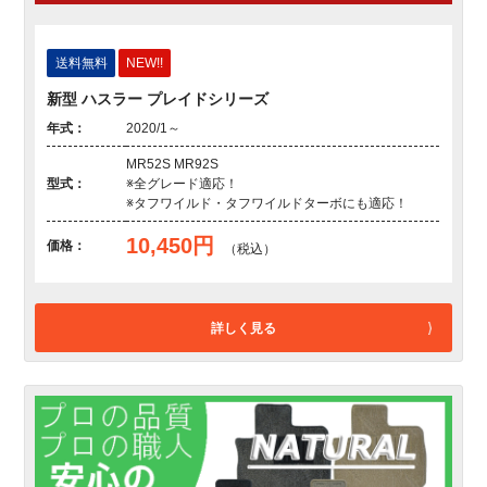
送料無料
NEW!!
新型 ハスラー プレイドシリーズ
年式：
2020/1～
MR52S MR92S
型式：
※全グレード適応！
※タフワイルド・タフワイルドターボにも適応！
10,450円
価格：
（税込）
詳しく見る