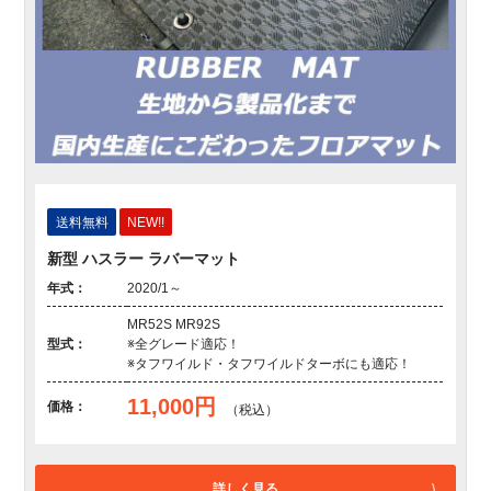
送料無料
NEW!!
新型 ハスラー ラバーマット
年式：
2020/1～
MR52S MR92S
型式：
※全グレード適応！
※タフワイルド・タフワイルドターボにも適応！
11,000円
価格：
（税込）
詳しく見る