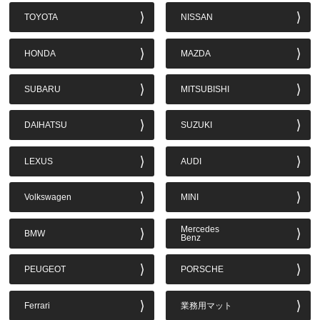
TOYOTA
NISSAN
HONDA
MAZDA
SUBARU
MITSUBISHI
DAIHATSU
SUZUKI
LEXUS
AUDI
Volkswagen
MINI
Mercedes
BMW
Benz
PEUGEOT
PORSCHE
Ferrari
業務用マット