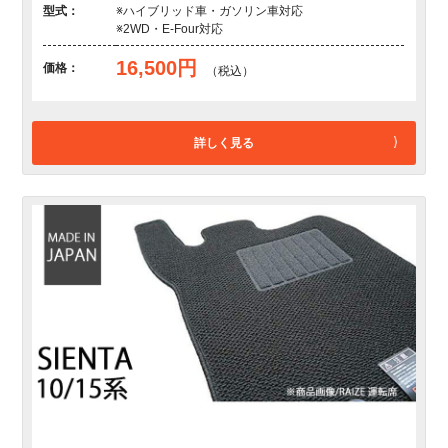
型式：
※ハイブリッド車・ガソリン車対応
※2WD・E-Four対応
16,500円
価格：
（税込）
詳しく見る