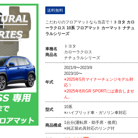
送料無料
こだわりのフロアマットなら当店で！
トヨタ カロ
ーラクロス 10系 フロアマット カーマット ナチュ
ラルシリーズ
トヨタ
車種名
カローラクロス
商品名
ナチュラルシリーズ
2021/9〜2023/9
2023/10〜
※2025年5月マイナーチェンジモデル対
年式
応！
※2025年8月GR SPORTには適合しませ
ん。
10系
型式
※ハイブリッド車・ガソリン車対応
1台分(運転席・助手席・後席)
商品構成
※純正留め具対応のリング付