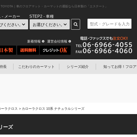
｜TOYOTA｜車のフロアマット・カーマットの通販なら日本製の「エステート」
1 - メーカー
STEP2 - 車種
新着情報
運営会社情報
特長
こだわりのカーマット
シリーズ紹介
知ってお得！
フロア
ローラクロス
カローラクロス 10系 ナチュラルシリーズ
リーズ