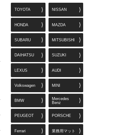
TOYOTA
NISSAN
HONDA
MAZDA
SUBARU
MITSUBISHI
DAIHATSU
SUZUKI
LEXUS
AUDI
Volkswagen
MINI
Mercedes
BMW
Benz
PEUGEOT
PORSCHE
Ferrari
業務用マット