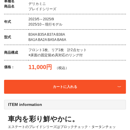
車種名
デリカミニ
商品名
プレイドシリーズ
2023/5～2025/9
年式
2025/10～現行モデル
B34A B35A B37A B38A
型式
BA1A BA2A BA5A BA6A
フロント1枚、リア1枚 計2点セット
商品構成
※床面の固定留め具対応のリング付
11,000円
価格：
（税込）
カートに入れる
ITEM information
車内を彩り鮮やかに。
エステートのプレイドシリーズはブロックチェック・タータンチェッ