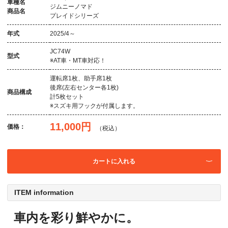
車種名
ジムニーノマド
商品名
プレイドシリーズ
年式
2025/4～
JC74W
型式
※AT車・MT車対応！
運転席1枚、助手席1枚
後席(左右センター各1枚)
商品構成
計5枚セット
※スズキ用フックが付属します。
11,000円
価格：
（税込）
カートに入れる
ITEM information
車内を彩り鮮やかに。