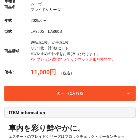
車種名
ムーヴ
商品名
プレイドシリーズ
年式
2025/6〜
型式
LA850S LA860S
運転席1枚、助手席1枚
リア1枚 計3枚セット
商品構成
※ズレ止めの仕様をお選びいただけます。
※オプション選択でラゲッジマット追加可能です。
11,000円
価格：
（税込）
カートに入れる
ITEM information
車内を彩り鮮やかに。
エステートのプレイドシリーズはブロックチェック・タータンチェッ