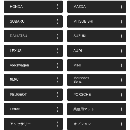
HONDA
MAZDA
SUBARU
MITSUBISHI
DAIHATSU
SUZUKI
LEXUS
AUDI
Volkswagen
MINI
Mercedes
BMW
Benz
PEUGEOT
PORSCHE
Ferrari
業務用マット
アクセサリー
オプション