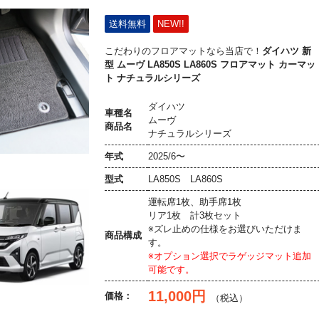
送料無料
NEW!!
こだわりのフロアマットなら当店で！
ダイハツ 新
型 ムーヴ LA850S LA860S フロアマット カーマッ
ト ナチュラルシリーズ
ダイハツ
車種名
ムーヴ
商品名
ナチュラルシリーズ
年式
2025/6〜
型式
LA850S LA860S
運転席1枚、助手席1枚
リア1枚 計3枚セット
※ズレ止めの仕様をお選びいただけま
商品構成
す。
※オプション選択でラゲッジマット追加
可能です。
11,000円
価格：
（税込）