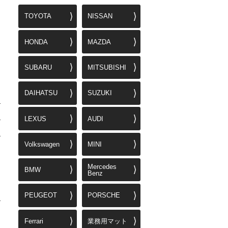
TOYOTA
NISSAN
HONDA
MAZDA
SUBARU
MITSUBISHI
DAIHATSU
SUZUKI
LEXUS
AUDI
Volkswagen
MINI
Mercedes
BMW
Benz
PEUGEOT
PORSCHE
Ferrari
業務用マット