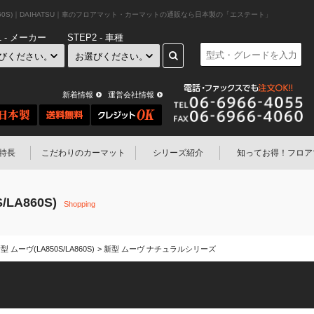
A860S)｜DAIHATSU｜車のフロアマット・カーマットの通販なら日本製の「エステート」
1 - メーカー
STEP2 - 車種
新着情報
運営会社情報
特長
こだわりのカーマット
シリーズ紹介
知ってお得！
フロア
/LA860S)
Shopping
型 ムーヴ(LA850S/LA860S)
新型 ムーヴ ナチュラルシリーズ